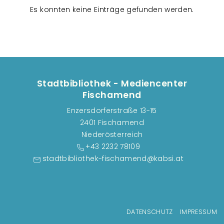
n
Es konnten keine Einträge gefunden werden.
s
t
a
l
t
u
Stadtbibliothek - Mediencenter
n
Fischamend
g
Enzersdorferstraße 13-15
e
2401 Fischamend
n
Niederösterreich
+43 2232 78109
stadtbibliothek-fischamend@kabsi.at
Fußzeilenmenü
DATENSCHUTZ
IMPRESSUM