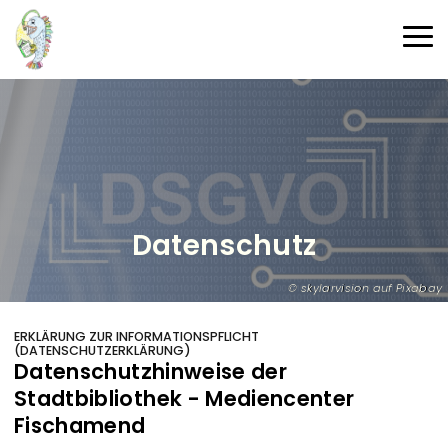
Direkt zum Inhalt
Haup
Datenschutz
skylarvision auf Pixabay
ERKLÄRUNG ZUR INFORMATIONSPFLICHT
(DATENSCHUTZERKLÄRUNG)
Datenschutzhinweise der
Stadtbibliothek - Mediencenter
Fischamend