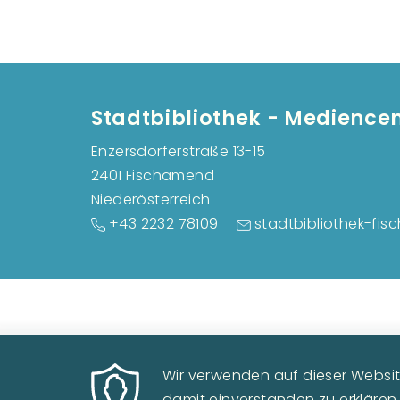
Stadtbibliothek - Medience
Enzersdorferstraße 13-15
2401 Fischamend
Niederösterreich
+43 2232 78109
stadtbibliothek-fi
Wir verwenden auf dieser Website
damit einverstanden zu erklären.