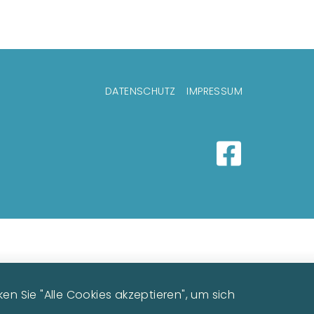
enü
DATENSCHUTZ
IMPRESSUM
Image
n Sie "Alle Cookies akzeptieren", um sich