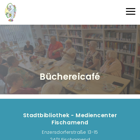
Direkt zum Inhalt
Haup
Büchereicafé
Stadtbibliothek - Mediencenter
Fischamend
Enzersdorferstraße 13-15
2401 Fischamend