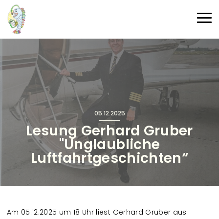
Direkt zum Inhalt
Haup
05.12.2025
Lesung Gerhard Gruber
"Unglaubliche
Luftfahrtgeschichten“
Am 05.12.2025 um 18 Uhr liest Gerhard Gruber aus